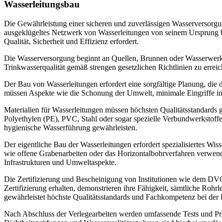
Wasserleitungsbau​
Die Gewährleistung einer sicheren und zuverlässigen Wasserversorgung
ausgeklügeltes Netzwerk von Wasserleitungen von seinem Ursprung bi
Qualität, Sicherheit und Effizienz erfordert.
Die Wasserversorgung beginnt an Quellen, Brunnen oder Wasserwerk
Trinkwasserqualität gemäß strengen gesetzlichen Richtlinien zu errei
Der Bau von Wasserleitungen erfordert eine sorgfältige Planung, die
müssen Aspekte wie die Schonung der Umwelt, minimale Eingriffe in
Materialien für Wasserleitungen müssen höchsten Qualitätsstandards 
Polyethylen (PE), PVC, Stahl oder sogar spezielle Verbundwerkstoffe.
hygienische Wasserführung gewährleisten.
Der eigentliche Bau der Wasserleitungen erfordert spezialisiertes Wi
wie offene Grabenarbeiten oder das Horizontalbohrverfahren verwend
Infrastrukturen und Umweltaspekte.
Die Zertifizierung und Bescheinigung von Institutionen wie dem D
Zertifizierung erhalten, demonstrieren ihre Fähigkeit, sämtliche Roh
gewährleistet höchste Qualitätsstandards und Fachkompetenz bei de
Nach Abschluss der Verlegearbeiten werden umfassende Tests und Prüf