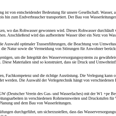
 ist von entscheidender Bedeutung für unsere Gesellschaft. Wasser, als
s hin zum Endverbraucher transportiert. Der Bau von Wasserleitungen 
en, wo das Rohwasser gewonnen wird. Dieses Rohwasser durchläuft v
chen. Anschließend wird das aufbereitete Wasser über ein Netz von Wass
 die Auswahl optimaler Trassenführungen, die Beachtung von Umweltasp
 die Natur sowie die Vermeidung von Störungen für Anwohner berücks
genügen, um die Integrität des Wasserversorgungssystems zu gewährleis
 Diese Materialien sind so konstruiert, dass sie Druck und Umwelteinfl
ssen, Fachkompetenz und die richtige Ausrüstung. Die Verlegung kann o
et werden. Die Auswahl der Verlegetechnik hängt von verschiedenen F
VGW (Deutscher Verein des Gas- und Wasserfaches) mit der W1 +pe Be
rleitungsarbeiten in verschiedenen Rohrnennweiten und Druckstufen für
r Planung und dem Bau von Wasserleitungen.
ungen durchgeführt, um sicherzustellen, dass das Wasserversorgungssys